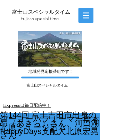
富士山スペシャルタイム
​Fujisan special time
​地域発見応援番組です！
富士山スペシャルタイム
​Express
は毎日配信中！
第144回 富士吉田市出身の
ヨーヨーパフォーマー橋本
昂（あきら）さん、河口湖
北原ミュージアム
HappyDays支配人北原宏晃
さん