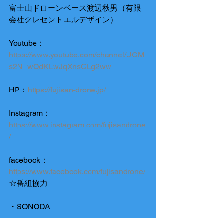
富士山ドローンベース渡辺秋男（有限
会社クレセントエルデザイン）
Youtube：
https://www.youtube.com/channel/UCM
s2N_wQdKLwJqXnsCLg2ww
HP：
https://fujisan-drone.jp/
Instagram：
https://www.instagram.com/fujisandrone
/
facebook：
https://www.facebook.com/fujisandrone/
☆番組協力
・SONODA