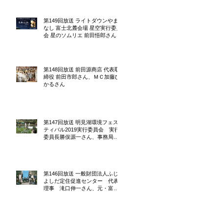
第149回放送 ライトダウンやま
なし 富士北麓会場 星空実行委員
会 星のソムリエ 前田悟郎さん
第148回放送 前田源商店 代表取
締役 前田市郎さん、ＭＣ加藤ひ
かるさん
第147回放送 明見湖環境フェス
ティバル2019実行委員会 実行
委員長勝俣源一さん、事務局土
橋さん
第146回放送 一般財団法人ふじ
よしだ定住促進センター 代表
理事 滝口伸一さん、元・富士
吉田地域おこし協力隊O.F.D.A.設
計事務所 中川宏文さん