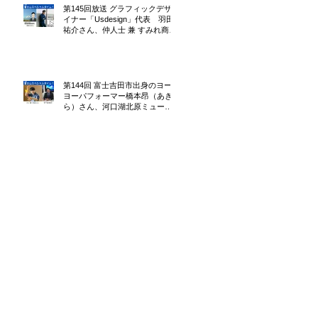
第145回放送 グラフィックデザ
イナー「Usdesign」代表 羽田
祐介さん、仲人士 兼 すみれ商店
店主 菊地まさぶみさん
第144回 富士吉田市出身のヨー
ヨーパフォーマー橋本昂（あき
ら）さん、河口湖北原ミュージ
アムHappyDays支配人北原宏晃
さん