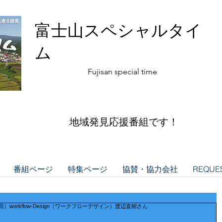
富士山スペシャルタイ
ム
​Fujisan special time
​地域発見応援番組です！
番組ページ
特集ページ
協賛・協力会社
REQUES
士吉田）workflow-Design（ワークフローデザイン）渡辺直樹さん