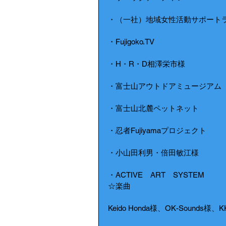
・（一社）地域女性活動サポート
・Fujigoko.TV
・H・R・D相澤栄市様
・富士山アウトドアミュージアム
・富士山北麓ペットネット
・忍者Fujiyamaプロジェクト
・小山田利男・倍田敏江様
・ACTIVE　ART　SYSTEM
☆楽曲
Keido Honda様、OK-Sound