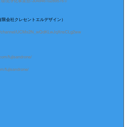
コアズ環境浄化事業部-304946102895761/
有限会社クレセントエルデザイン）
com/channel/UCMs2N_wQdKLwJqXnsCLg2ww
com/fujisandrone/
m/fujisandrone/