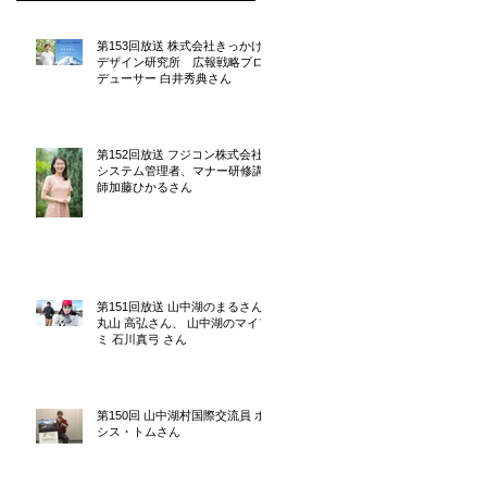
第153回放送 株式会社きっかけ
デザイン研究所 広報戦略プロ
デューサー 白井秀典さん
第152回放送 フジコン株式会社
システム管理者、マナー研修講
師加藤ひかるさん
第151回放送 山中湖のまるさん
丸山 高弘さん、 山中湖のマイア
ミ 石川真弓 さん
第150回 山中湖村国際交流員 ボ
シス・トムさん