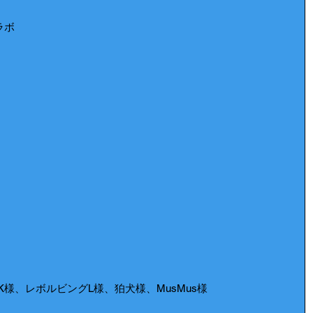
ラボ
s様、KK様、レボルビングL様、狛犬様、MusMus様