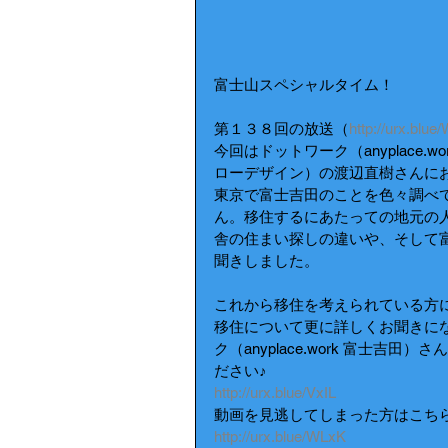
富士山スペシャルタイム！
第１３８回の放送（
http://urx.blue
今回はドットワーク（anyplace.w
ローデザイン）の渡辺直樹さんにお越
東京で富士吉田のことを色々調べ
ん。移住するにあたっての地元の
舎の住まい探しの違いや、そして
聞きしました。
これから移住を考えられている方
移住について更に詳しくお聞きにな
ク（anyplace.work 富士
ださい♪
http://urx.blue/VxIL
動画を見逃してしまった方はこち
http://urx.blue/WLxK