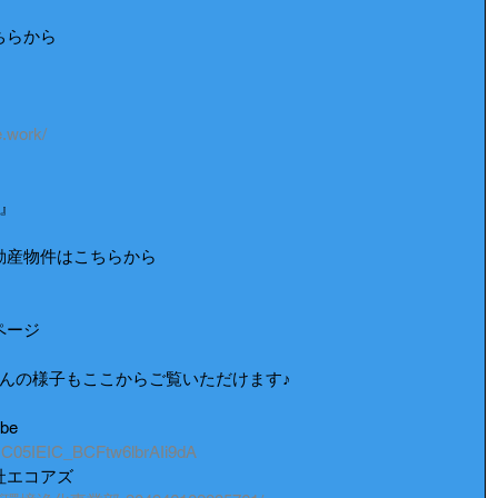
こちらから
.work/
』
動産物件はこちらから
ページ
んの様子もここからご覧いただけます♪
be
/UC05IEIC_BCFtw6lbrAIi9dA
社エコアズ