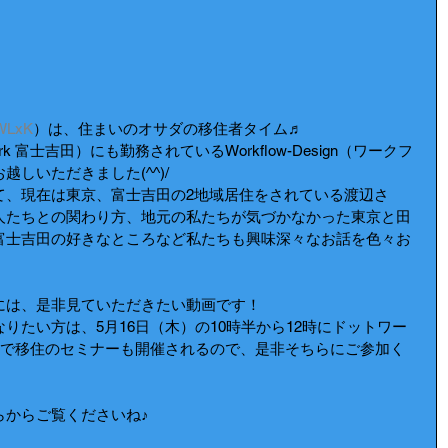
/WLxK
）は、住まいのオサダの移住者タイム♬
ork 富士吉田）にも勤務されているWorkflow-Design（ワークフ
しいただきました(^^)/
て、現在は東京、富士吉田の2地域居住をされている渡辺さ
人たちとの関わり方、地元の私たちが気づかなかった東京と田
富士吉田の好きなところなど私たちも興味深々なお話を色々お
には、是非見ていただきたい動画です！
りたい方は、5月16日（木）の10時半から12時にドットワー
吉田）さんで移住のセミナーも開催されるので、是非そちらにご参加く
らからご覧くださいね♪