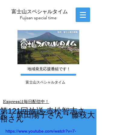
富士山スペシャルタイム
​Fujisan special time
​地域発見応援番組です！
富士山スペシャルタイム
​Express
は毎日配信中！
第121回放送 赤松智志さ
ん・原田陽子さん・藤枝大
裕さん
https://www.youtube.com/watch?v=7-