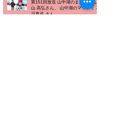
第151回放送 山中湖のまるさん丸
山 高弘さん、 山中湖のマイアミ 石
川真弓 さん
第150回 山中湖村国際交流員 ボシ
ス・トムさん
第149回放送 ライトダウンやまな
し 富士北麓会場 星空実行委員会 星
のソムリエ 前田悟郎さん
第148回放送 前田源商店 代表取締
役 前田市郎さん、ＭＣ加藤ひかる
さん