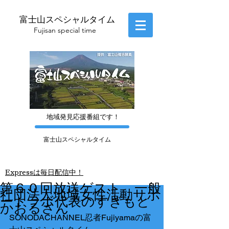
富士山スペシャルタイム
​Fujisan special time
​地域発見応援番組です！
富士山スペシャルタイム
​Express
は毎日配信中！
第６０回放送ゲスト 一般
社団法人地域女性活動サポ
ートラボ代表のすぎもと
かおるさん
SONODACHANNEL忍者Fujiyamaの富