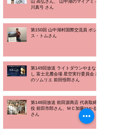
山 高弘さん、 山中湖のマイアミ 石
川真弓 さん
第150回 山中湖村国際交流員 ボシ
ス・トムさん
第149回放送 ライトダウンやまな
し 富士北麓会場 星空実行委員会 星
のソムリエ 前田悟郎さん
第148回放送 前田源商店 代表取締
役 前田市郎さん、ＭＣ加藤ひかる
さん