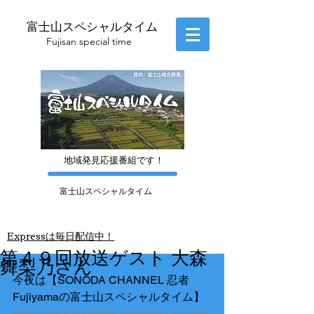
富士山スペシャルタイム
​Fujisan special time
​地域発見応援番組です！
富士山スペシャルタイム
​Express
は毎日配信中！
第４９回放送ゲスト 大森
舞梨乃さん
今夜は【SONODA CHANNEL 忍者
Fujiyamaの富士山スペシャルタイム】
https://www.facebook.com/ninja.fujiyam