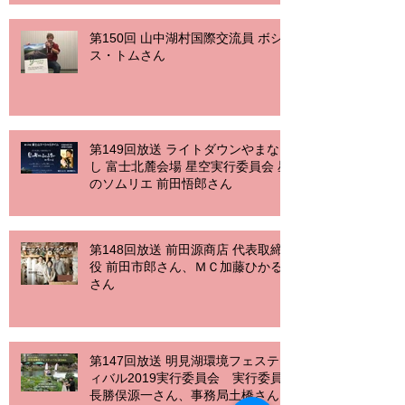
第150回 山中湖村国際交流員 ボシ
ス・トムさん
第149回放送 ライトダウンやまな
し 富士北麓会場 星空実行委員会 星
のソムリエ 前田悟郎さん
第148回放送 前田源商店 代表取締
役 前田市郎さん、ＭＣ加藤ひかる
さん
第147回放送 明見湖環境フェステ
ィバル2019実行委員会 実行委員
長勝俣源一さん、事務局土橋さん