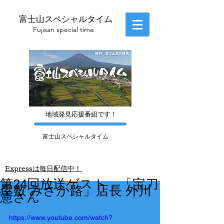
富士山スペシャルタイム
​Fujisan special time
​地域発見応援番組です！
富士山スペシャルタイム
​Express
は毎日配信中！
第24回放送ゲスト 「宝刀
屋敷 みさか路」店長 外川
憲さん
https://www.youtube.com/watch?