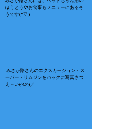
みさか路さんには、ペットちゃん用の
ほうとうやお食事もメニューにあるそ
うです(*'▽') 
 みさか路さんのエクスカージョン・ス
ーパー・リムジンをバックに写真さつ
え～い(^O^)／ 