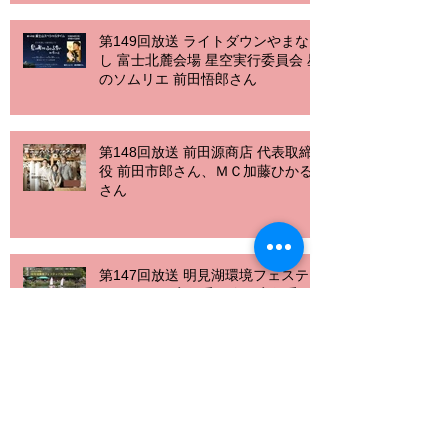
第149回放送 ライトダウンやまな
し 富士北麓会場 星空実行委員会 星
のソムリエ 前田悟郎さん
第148回放送 前田源商店 代表取締
役 前田市郎さん、ＭＣ加藤ひかる
さん
第147回放送 明見湖環境フェステ
ィバル2019実行委員会 実行委員
長勝俣源一さん、事務局土橋さん
第146回放送 一般財団法人ふじよ
しだ定住促進センター 代表理
事 滝口伸一さん、元・富士吉田