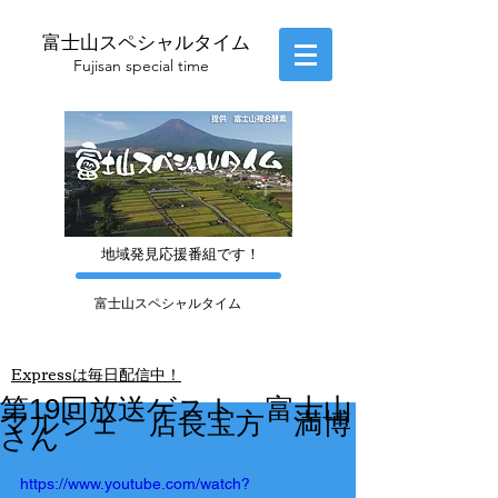
富士山スペシャルタイム
​Fujisan special time
​地域発見応援番組です！
富士山スペシャルタイム
​Express
は毎日配信中！
第19回放送ゲスト 富士山
マルシェ 店長宝方 満博
さん
https://www.youtube.com/watch?