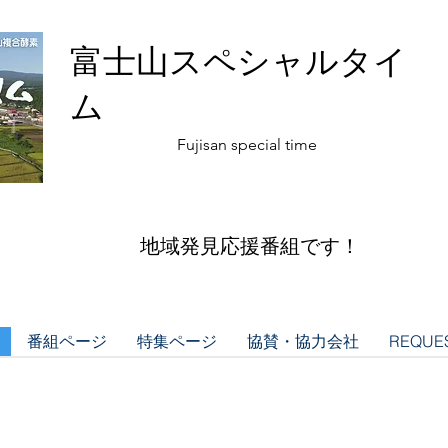
富士山スペシャルタイ
ム
​Fujisan special time
​地域発見応援番組です！
番組ページ
特集ページ
協賛・協力会社
REQUES