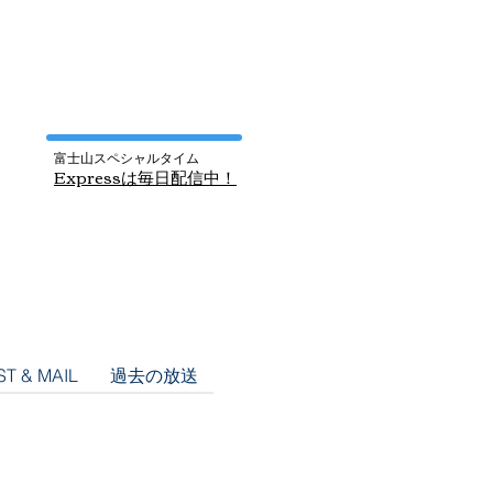
富士山スペシャルタイム
​Express
は毎日配信中！
T & MAIL
過去の放送