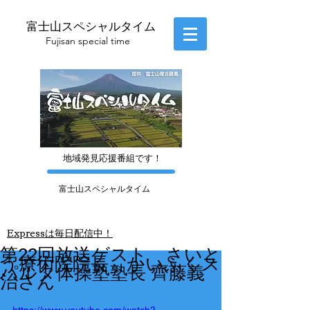
富士山スペシャルタイム
​Fujisan special time
​地域発見応援番組です！
富士山スペシャルタイム
​Express
は毎日配信中！
第22回放送ゲスト さいと
う療術院院長 かいふくス
パルタ体操塾塾長 齊藤義
治さん