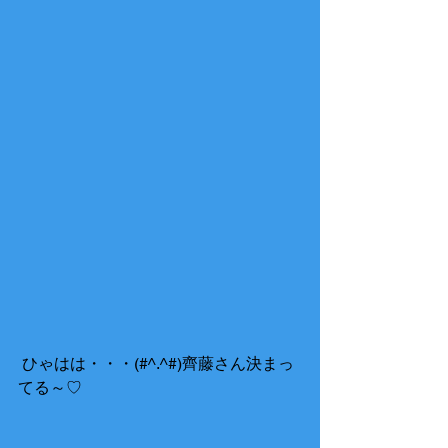
 ひゃはは・・・(#^.^#)齊藤さん決まっ
てる～♡ 